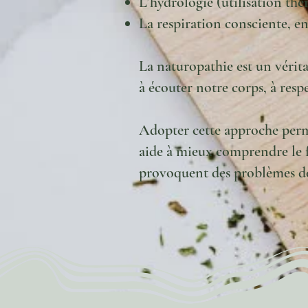
L’hydrologie (utilisation thé
La respiration consciente, en
La naturopathie est un vérita
à écouter notre corps, à res
Adopter cette approche perme
aide à mieux comprendre le f
provoquent des problèmes de