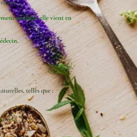
alisés.
ement médical, elle vient en
médecin.
turelles, telles que :
ation),