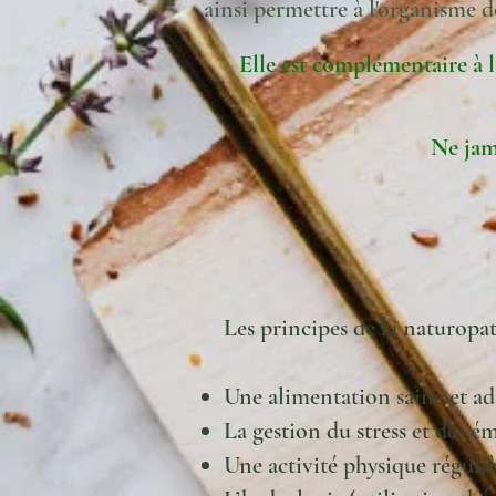
ainsi permettre à l'organisme d
Elle est complémentaire à l
Ne ja
Les principes de la naturopath
Une alimentation saine et ad
La gestion du stress et des é
Une activité physique réguli