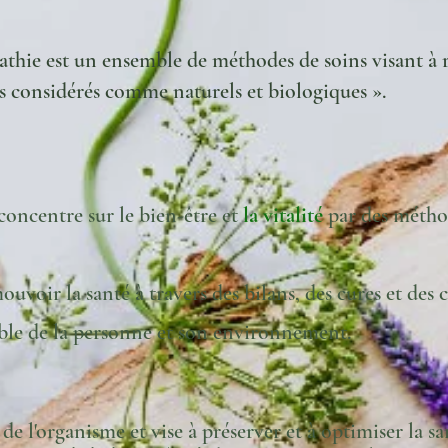
hie est un ensemble de méthodes de soins visant à r
s considérés comme naturels et biologiques ».
 concentre sur le bien-être et
la vitalité
par des métho
voir la santé à travers des bilans, des cures et des c
ble de la personne et son environnement.
 de l'organisme et vise à préserver et à optimiser la sa