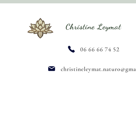
Christine Leymat
06 66 66 74 52
christineleymat.naturo@gma