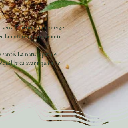
n sens. Elle nous encourage
ec la nature environnante.
 santé. La naturopathie
quilibres avant qu’ils ne