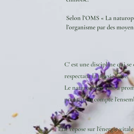
Selon l’OMS « La naturopat
l’organisme par des moyen
C' est une discipline qui se
respectant la physiologie.
Le naturopathe aide à promou
prenant en compte l'ensem
Elle repose sur l'énergie vitale