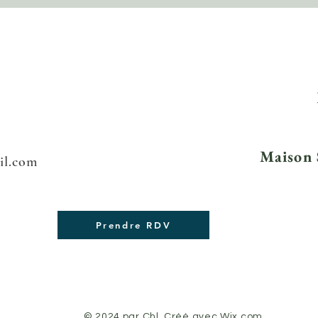
Maison 
il.com
Prendre RDV
© 2024 par Chl. Créé avec
Wix.com