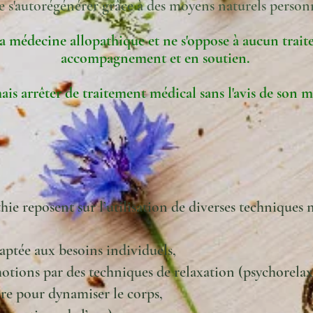
e s'autorégénérer grâce à des moyens naturels personn
a médecine allopathique et ne s'oppose à aucun trait
accompagnement et en soutien.
mais
arrêter
de
traitement médical sans l'avis de son 
ie reposent sur l’utilisation de diverses techniques na
aptée aux besoins individuels,
motions par des techniques de relaxation (psychorelax
ère pour dynamiser le corps,