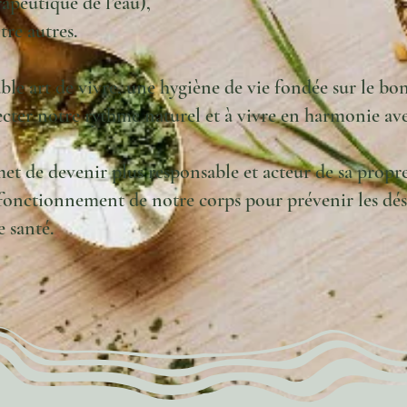
rapeutique de l’eau),
tre autres.
ble art de vivre, une hygiène de vie fondée sur le bo
pecter notre rythme naturel et à vivre en harmonie av
t de devenir plus responsable et acteur de sa propre
onctionnement de notre corps pour prévenir les désé
 santé.